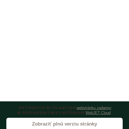
Vytvorte si vlastnú
webstránku zadarmo
s redakčným systémom
.
WebJET Cloud
Zobraziť plnú verziu stránky